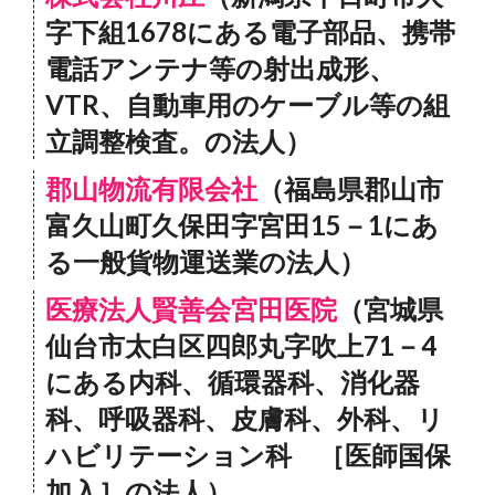
字下組1678にある電子部品、携帯
電話アンテナ等の射出成形、
VTR、自動車用のケーブル等の組
立調整検査。の法人）
郡山物流有限会社
（福島県郡山市
富久山町久保田字宮田15－1にあ
る一般貨物運送業の法人）
医療法人賢善会宮田医院
（宮城県
仙台市太白区四郎丸字吹上71－4
にある内科、循環器科、消化器
科、呼吸器科、皮膚科、外科、リ
ハビリテーション科 ［医師国保
加入］の法人）