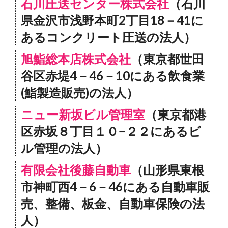
石川圧送センター株式会社
（石川
県金沢市浅野本町2丁目18－41に
あるコンクリート圧送の法人）
旭鮨総本店株式会社
（東京都世田
谷区赤堤4－46－10にある飲食業
(鮨製造販売)の法人）
ニュー新坂ビル管理室
（東京都港
区赤坂８丁目１０−２２にあるビ
ル管理の法人）
有限会社後藤自動車
（山形県東根
市神町西4－6－46にある自動車販
売、整備、板金、自動車保険の法
人）