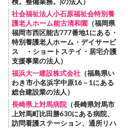
検。整備業務。)の法人）
社会福祉法人小石原福祉会特別養
護老人ホーム能古清和園
（福岡県
福岡市西区能古777番地1にある・
特別養護老人ホーム・デイサービ
ス ・ショートステイ・居宅介護
支援事業の法人）
福浜大一建設株式会社
（福島県い
わき市小名浜字中原16－1にある
総合建設業の法人）
長崎県上対馬病院
（長崎県対馬市
上対馬町比田勝630にある病院、
訪問看護ステーション、通所リハ