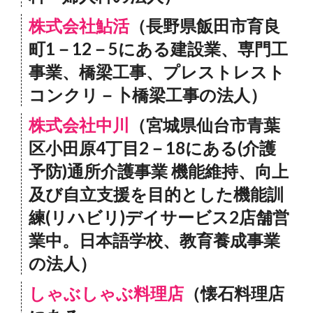
株式会社鮎活
（長野県飯田市育良
町1－12－5にある建設業、専門工
事業、橋梁工事、プレストレスト
コンクリ－卜橋梁工事の法人）
株式会社中川
（宮城県仙台市青葉
区小田原4丁目2－18にある(介護
予防)通所介護事業 機能維持、向上
及び自立支援を目的とした機能訓
練(リハビリ)デイサービス2店舗営
業中。日本語学校、教育養成事業
の法人）
しゃぶしゃぶ料理店
（懐石料理店