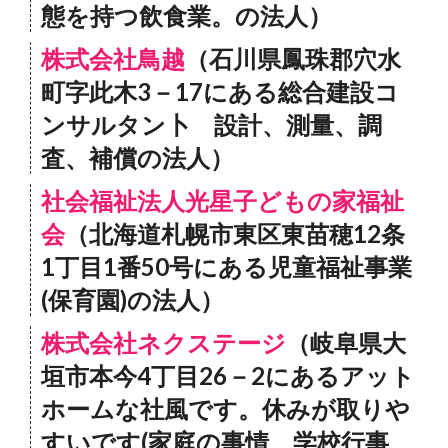
態を持つ飲食業。の法人）
株式会社鳥越
（石川県鳳珠郡穴水
町字此木3－17にある総合建設コ
ンサルタン卜 設計、測量、調
査、補償の法人）
社会福祉法人光星子どもの家福祉
会
（北海道札幌市東区東苗穂12条
1丁目1番50号にある児童福祉事業
(保育園)の法人）
株式会社ネクステージ
（岐阜県大
垣市本今4丁目26－2にあるアット
ホームな社風です。休みが取りや
すいです(家庭の事情、学校行事、