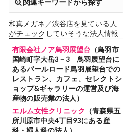
関連キーワードから探す
和真メガネ／渋谷店を見ている人
がチェックしていそうな法人情報
有限会社ノア鳥羽展望台
（鳥羽市
国崎町字大岳3－3 鳥羽展望台に
あるパールロード鳥羽展望台での
レストラン、カフェ、セレクトシ
ョップ&ギャラリーの運営及び海
産物の販売業の法人）
エルム女性クリニック
（青森県五
所川原市中央4丁目93にある産
科・婦人科の法人）