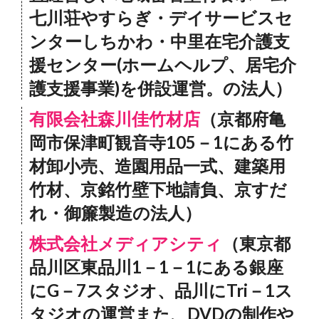
七川荘やすらぎ・デイサービスセ
ンターしちかわ・中里在宅介護支
援センター(ホームヘルプ、居宅介
護支援事業)を併設運営。の法人）
有限会社森川佳竹材店
（京都府亀
岡市保津町観音寺105－1にある竹
材卸小売、造園用品一式、建築用
竹材、京銘竹壁下地請負、京すだ
れ・御簾製造の法人）
株式会社メディアシティ
（東京都
品川区東品川1－1－1にある銀座
にG－7スタジオ、品川にTri－1ス
タジオの運営また、DVDの制作や