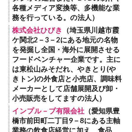
各種メディア変換等、多機能な業
務を行っている。の法人）
株式会社ひびき
（埼玉県川越市霞
ケ関北2－3－2にある地元の名物
を発掘し全国・海外に展開させる
フードベンチャー企業です。主に
は東松山みそだれ、やきとり(や
きトン)の外食店と小売店、調味料
メーカーとして店舗展開及び卸・
小売販売をしてますの法人）
インプル－ブ有限会社
（愛知県豊
橋市前田町二丁目9－8にある主軸
業務の飲食店経営に加え、食品