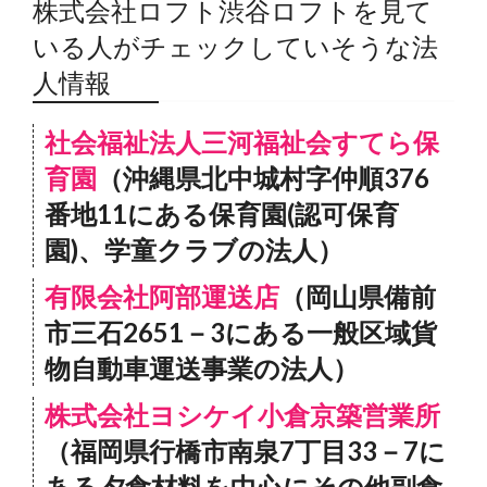
株式会社ロフト渋谷ロフトを見て
いる人がチェックしていそうな法
人情報
社会福祉法人三河福祉会すてら保
育園
（沖縄県北中城村字仲順376
番地11にある保育園(認可保育
園)、学童クラブの法人）
有限会社阿部運送店
（岡山県備前
市三石2651－3にある一般区域貨
物自動車運送事業の法人）
株式会社ヨシケイ小倉京築営業所
（福岡県行橋市南泉7丁目33－7に
ある夕食材料を中心にその他副食