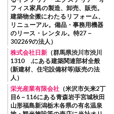
フィス家具の製造、卸売、販売。
建築物全搬にわたるリフォーム、
リニューアル。備品・事務用機器
のリース・レンタル。特27－
302269の法人）
株式会社日新
（群馬県渋川市渋川
1310 ,にある建築関連部材全般
(新建材、住宅設備材等)販売の法
人）
栄光産業有限会社
（米沢市矢来2丁
目6－116にある青森岩手宮城秋田
山形福島新潟栃木各県の有名温泉
地・観光施設等の売店に当社オリ