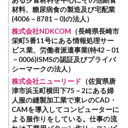
材料、糖尿病食の製造及び宅配業
(4006－8781－0)の法人）
株式会社NDKCOM
（長崎県長崎市
栄町5番11号にある情報処理サー
ビス業、労働者派遣事業(特42－01
－0006)ISMSの認証及びプライバ
シーマークの法人）
株式会社ニューリード
（佐賀県唐
津市浜玉町横田下75－2にある婦
人服の縫製加工業で東レのCAD・
CAMを導入してコンピューターに
よる服作りをしている。仕事の流