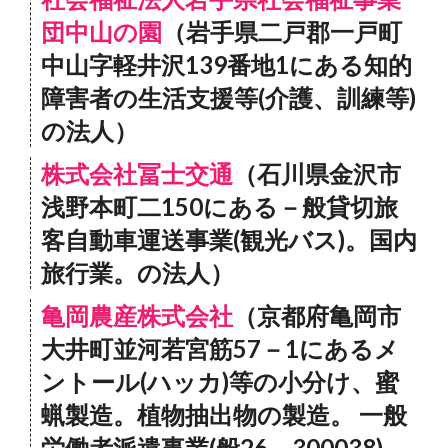
団中山の園
（岩手県二戸郡一戸町
中山字軽井沢139番地1にある知的
障害者の生活支援等(介護、訓練等)
の法人）
株式会社冨士交通
（石川県金沢市
浅野本町二150にある－般貸切旅
客自動車運送事業(観光バス)。国内
旅行業。の法人）
亀岡農産株式会社
（京都府亀岡市
大井町並河若宮筋57－1にあるメ
ントール(ハッカ)等の小分け、蜜
蝋製造。植物抽出物の製造。 一般
労働者派遣事業(般26－300038)。