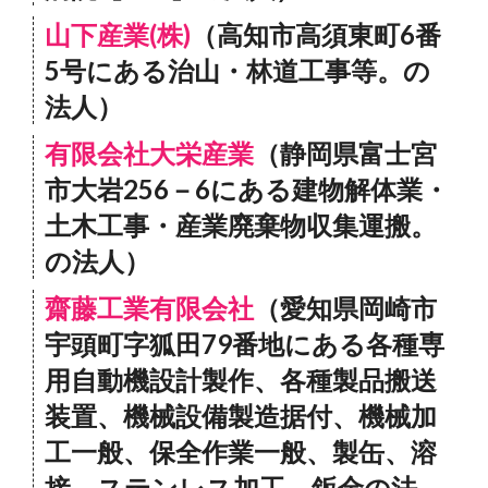
山下産業(株)
（高知市高須東町6番
5号にある治山・林道工事等。の
法人）
有限会社大栄産業
（静岡県富士宮
市大岩256－6にある建物解体業・
土木工事・産業廃棄物収集運搬。
の法人）
齋藤工業有限会社
（愛知県岡崎市
宇頭町字狐田79番地にある各種専
用自動機設計製作、各種製品搬送
装置、機械設備製造据付、機械加
工一般、保全作業一般、製缶、溶
接、ステンレス加工、鈑金の法