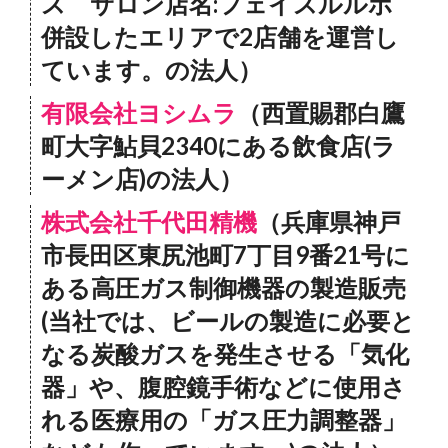
ス サロン店名:フェイスルルポ
併設したエリアで2店舗を運営し
ています。の法人）
有限会社ヨシムラ
（西置賜郡白鷹
町大字鮎貝2340にある飲食店(ラ
ーメン店)の法人）
株式会社千代田精機
（兵庫県神戸
市長田区東尻池町7丁目9番21号に
ある高圧ガス制御機器の製造販売
(当社では、ビールの製造に必要と
なる炭酸ガスを発生させる「気化
器」や、腹腔鏡手術などに使用さ
れる医療用の「ガス圧力調整器」