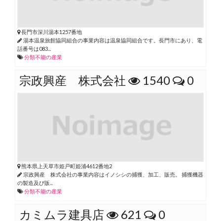
長門市深川湯本1257番地
湯本温泉旅館協同組合の事業内容は温泉協同組合です。長門市にあり、電
話番号は083...
分類不能の産業
宗政興産 株式会社
1540
0
熊本県上天草市姫戸町姫浦4612番地2
宗政興産 株式会社の事業内容はイノシシの捕獲、加工、販売。 捕獲機器
の製造及び販...
分類不能の産業
カミムラ建具店
621
0