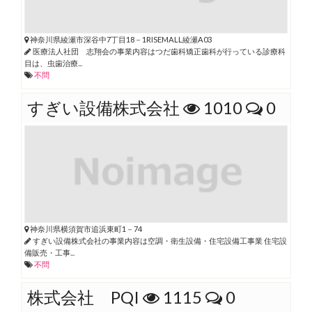
神奈川県綾瀬市深谷中7丁目18－1RISEMALL綾瀬A03
医療法人社団 志翔会の事業内容はつだ歯科矯正歯科が行っている診療科
目は、虫歯治療...
不問
すぎい設備株式会社
1010
0
神奈川県横須賀市追浜東町1－74
すぎい設備株式会社の事業内容は空調・衛生設備・住宅設備工事業 住宅設
備販売・工事...
不問
株式会社 PQI
1115
0