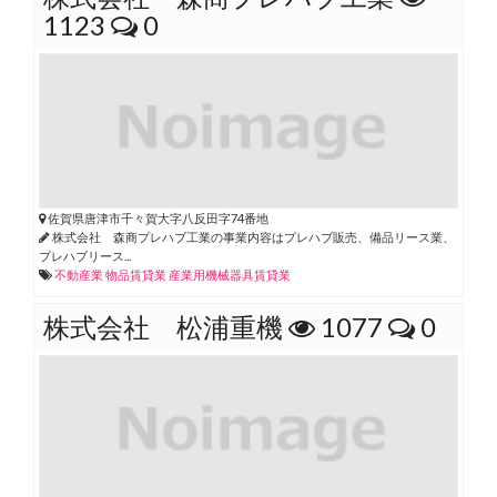
1123
0
佐賀県唐津市千々賀大字八反田字74番地
株式会社 森商プレハブ工業の事業内容はプレハブ販売、備品リース業、
プレハブリース...
不動産業
物品賃貸業
産業用機械器具賃貸業
株式会社 松浦重機
1077
0